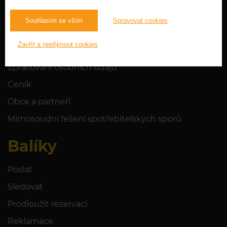
Často kladené dotazy
Souhlasím se vším
Spravovat cookies
Zjistit víc
Penguin Mini
Zavřít a nepřijmout cookies
Provozní řád, podmínky
Zpracování osobních údajů
Ceník
Obce a partneři
Mimosoudní řešení spotřebitelských sporů
Balíky
Poslat
Sledovat
Prodloužit rezervaci
Reklamace