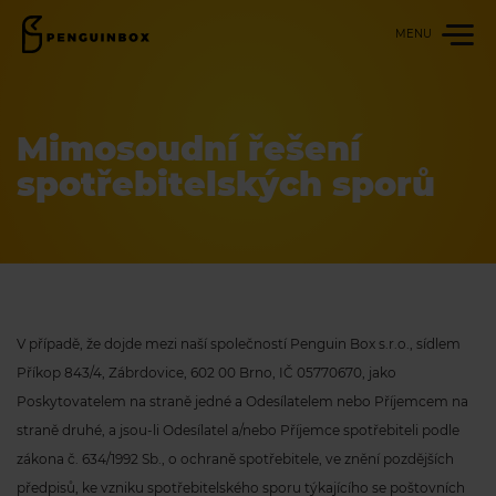
MENU
Poslat
balík
Mimosoudní řešení
Sledovat /
Prodloužit
spotřebitelských sporů
Obce
a partneři
Firmy
a e-shopy
Genesis
V případě, že dojde mezi naší společností Penguin Box s.r.o., sídlem
Příkop 843/4, Zábrdovice, 602 00 Brno, IČ 05770670, jako
Přihlášení
Poskytovatelem na straně jedné a Odesílatelem nebo Příjemcem na
straně druhé, a jsou-li Odesílatel a/nebo Příjemce spotřebiteli podle
Registrovat
zákona č. 634/1992 Sb., o ochraně spotřebitele, ve znění pozdějších
předpisů, ke vzniku spotřebitelského sporu týkajícího se poštovních