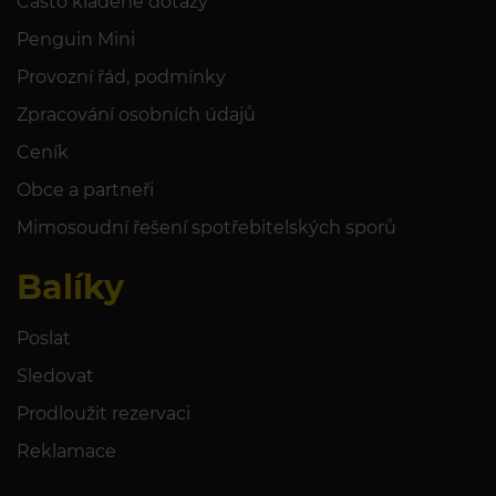
Často kladené dotazy
CO KDYŽ SI VRÁCENÝ BALÍČEK ODESÍLATEL NEVYZVEDNE?
Penguin Mini
JAKOU MAJÍ KREDITY PLATNOST?
Provozní řád, podmínky
CO KDYŽ JSEM ZAPOMNĚL BALÍČEK OZNAČIT?
Zpracování osobních údajů
Ceník
KDE NAJDU REKLAMAČNÍ FORMULÁŘ?
Obce a partneři
Mimosoudní řešení spotřebitelských sporů
KAM MŮŽU ZAVOLAT NEBO NAPSAT?
Balíky
Poslat
Sledovat
Prodloužit rezervaci
Reklamace